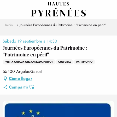
Aller
au
contenu
principal
Inicio
Journées Européennes du Patrimoine : "Patrimoine en péril"
Sábado 19 septiembre a 14:30
Journées Européennes du Patrimoine :
"Patrimoine en péril"
VISITA GUIADA ORGANIZADA POR OT
CULTURAL
PATRIMONIO
65400 Argelès-Gazost
Cómo llegar
Ajouter aux favoris
Compartir