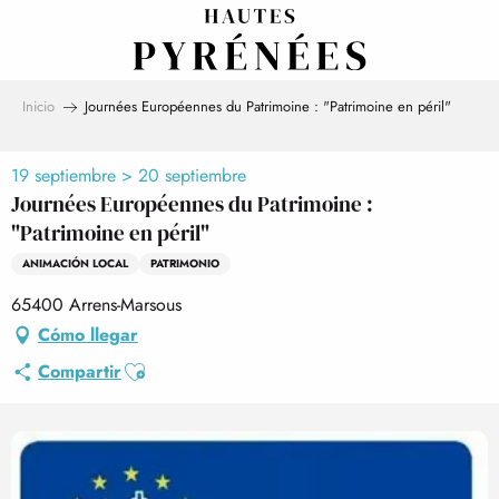
Aller
au
contenu
principal
Inicio
Journées Européennes du Patrimoine : "Patrimoine en péril"
19 septiembre > 20 septiembre
Journées Européennes du Patrimoine :
"Patrimoine en péril"
ANIMACIÓN LOCAL
PATRIMONIO
65400 Arrens-Marsous
Cómo llegar
Ajouter aux favoris
Compartir