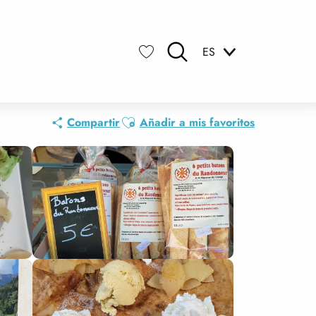
ES
Buscar
Voir les favoris
Ajouter aux favoris
Compartir
Añadir a mis favoritos