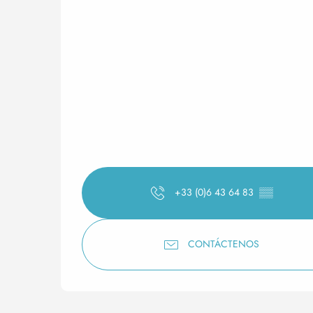
+33 (0)6 43 64 83
▒▒
CONTÁCTENOS