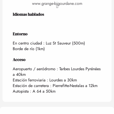
www.grange-bigourdane.com
Idiomas hablados
Idiomas hablados
Entorno
Entorno
En centro ciudad :
Luz St Sauveur
(500m)
Borde de río
(1km)
Acceso
Acceso
Aeropuerto / aeródromo : Tarbes Lourdes Pyrénées
a 40km
Estación ferroviaria : Lourdes a 30km
Estación de carretera : Pierrefitte-Nestalas a 12km
Autopista : A 64 a 50km