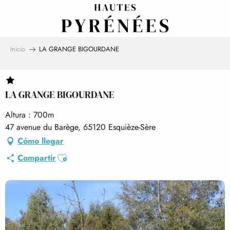
Aller
au
contenu
principal
Inicio
LA GRANGE BIGOURDANE
LA GRANGE BIGOURDANE
Altura : 700m
47 avenue du Barège, 65120 Esquièze-Sère
Cómo llegar
Ajouter aux favoris
Compartir