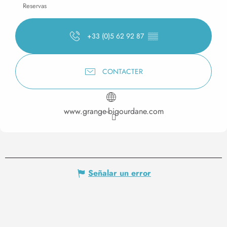
Reservas
+33 (0)5 62 92 87
▒▒
CONTACTER
www.grange-bigourdane.com
Señalar un error