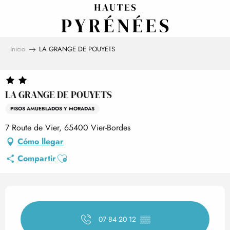
Aller
au
contenu
principal
Inicio
LA GRANGE DE POUYETS
LA GRANGE DE POUYETS
PISOS AMUEBLADOS Y MORADAS
7 Route de Vier, 65400 Vier-Bordes
Cómo llegar
Ajouter aux favoris
Compartir
Horarios y datos de contact
07 84 20 12
▒▒