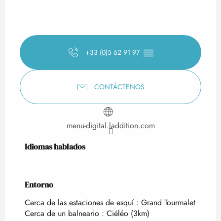
+33 (0)5 62 91 97
▒▒
CONTÁCTENOS
menu-digital.laddition.com
Idiomas hablados
Idiomas hablados
Entorno
Entorno
Cerca de las estaciones de esquí :
Grand Tourmalet
Cerca de un balneario :
Ciéléo
(3km)