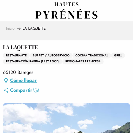
Aller
au
contenu
principal
Inicio
LA LAQUETTE
LA LAQUETTE
RESTAURANTE
BUFFET / AUTOSERVICIO
COCINA TRADICIONAL
GRILL
RESTAURACIÓN RAPIDA (FAST FOOD)
REGIONALES FRANCESA
65120 Barèges
Cómo llegar
Ajouter aux favoris
Compartir