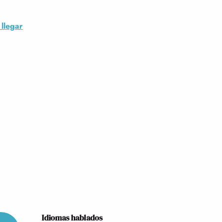
llegar
Idiomas hablados
Idiomas hablados