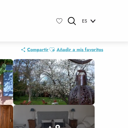
ES
Buscar
Voir les favoris
Ajouter aux favoris
Compartir
Añadir a mis favoritos
+ 9