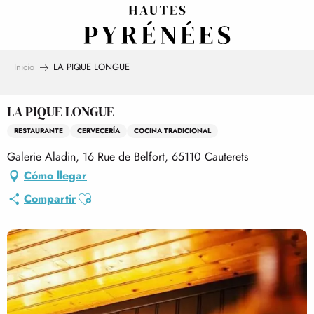
Aller
au
contenu
principal
Inicio
LA PIQUE LONGUE
LA PIQUE LONGUE
RESTAURANTE
CERVECERÍA
COCINA TRADICIONAL
Galerie Aladin, 16 Rue de Belfort, 65110 Cauterets
Cómo llegar
Ajouter aux favoris
Compartir