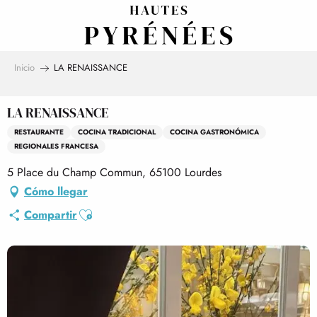
Aller
au
contenu
principal
Inicio
LA RENAISSANCE
LA RENAISSANCE
RESTAURANTE
COCINA TRADICIONAL
COCINA GASTRONÓMICA
REGIONALES FRANCESA
5 Place du Champ Commun, 65100 Lourdes
Cómo llegar
Ajouter aux favoris
Compartir