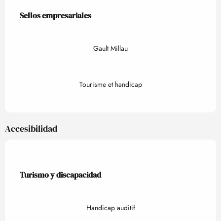
Oferta de prestaciones
Sellos empresariales
Sellos empresariales
Gault Millau
Tourisme et handicap
Accesibilidad
Turismo y discapacidad
Turismo y discapacidad
Handicap auditif