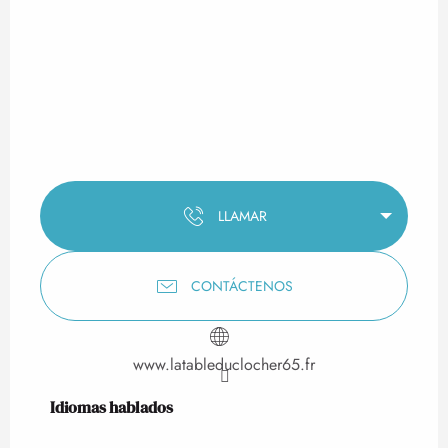
LLAMAR
CONTÁCTENOS
www.latableduclocher65.fr
Idiomas hablados
Idiomas hablados