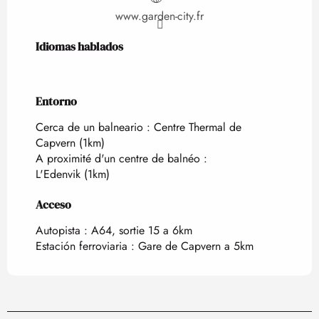
www.garden-city.fr
Idiomas hablados
Idiomas hablados
Entorno
Entorno
Cerca de un balneario :
Centre Thermal de
Capvern
(1km)
A proximité d'un centre de balnéo :
L'Edenvik
(1km)
Acceso
Acceso
Autopista : A64, sortie 15 a 6km
Estación ferroviaria : Gare de Capvern a 5km