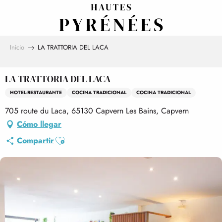
Aller
au
contenu
principal
Inicio
LA TRATTORIA DEL LACA
LA TRATTORIA DEL LACA
HOTEL-RESTAURANTE
COCINA TRADICIONAL
COCINA TRADICIONAL
705 route du Laca, 65130 Capvern Les Bains, Capvern
Cómo llegar
Ajouter aux favoris
Compartir