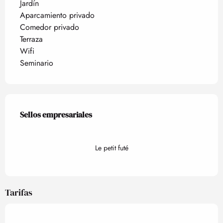
Jardín
Aparcamiento privado
Comedor privado
Terraza
Wifi
Seminario
Oferta de prestaciones
Sellos empresariales
Sellos empresariales
Le petit futé
Tarifas