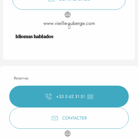
www.vieille-auberge.com
Idiomas hablados
Idiomas hablados
Reservas
+33 5 62 31 51
▒▒
CONTACTER