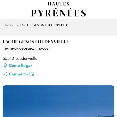
Aller
au
contenu
principal
Inicio
LAC DE GENOS LOUDENVIELLE
LAC DE GENOS LOUDENVIELLE
PATRIMONIO NATURAL
LAGOS
65510 Loudenvielle
Cómo llegar
Ajouter aux favoris
Compartir