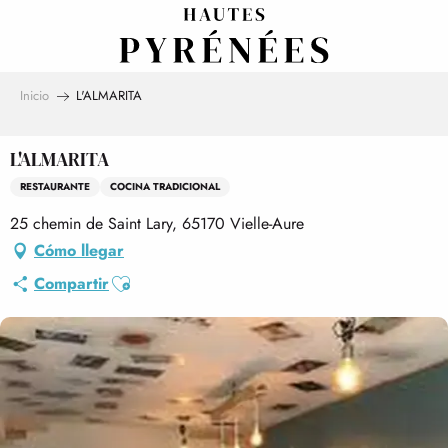
Aller
au
contenu
principal
Inicio
L'ALMARITA
L'ALMARITA
RESTAURANTE
COCINA TRADICIONAL
25 chemin de Saint Lary, 65170 Vielle-Aure
Cómo llegar
Ajouter aux favoris
Compartir