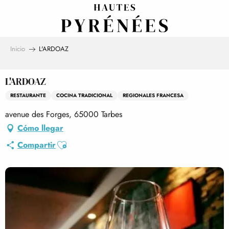
Aller
au
contenu
principal
Inicio
L'ARDOAZ
L'ARDOAZ
RESTAURANTE
COCINA TRADICIONAL
REGIONALES FRANCESA
avenue des Forges, 65000 Tarbes
Cómo llegar
Ajouter aux favoris
Compartir