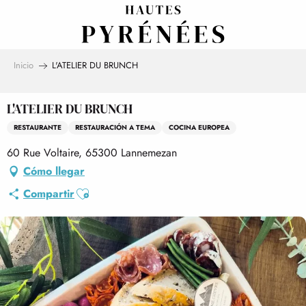
Aller
au
contenu
principal
Inicio
L'ATELIER DU BRUNCH
L'ATELIER DU BRUNCH
RESTAURANTE
RESTAURACIÓN A TEMA
COCINA EUROPEA
60 Rue Voltaire, 65300 Lannemezan
Cómo llegar
Ajouter aux favoris
Compartir