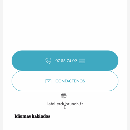
07 86 74 09
▒▒
CONTÁCTENOS
latelierdubrunch.fr
Idiomas hablados
Idiomas hablados