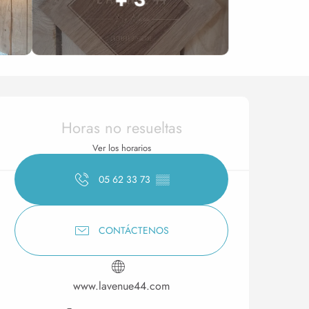
Horarios y datos de conta
Horas no resueltas
Ver los horarios
05 62 33 73
▒▒
CONTÁCTENOS
www.lavenue44.com