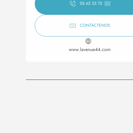
05 62 33 73
▒▒
CONTÁCTENOS
www.lavenue44.com