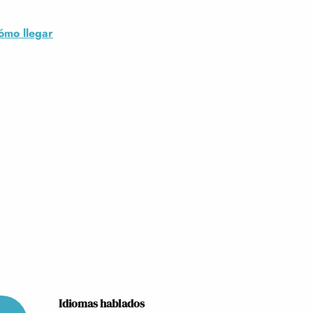
ómo llegar
Idiomas hablados
Idiomas hablados