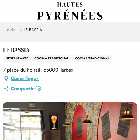
Aller
au
contenu
principal
Inicio
LE BASSIA
LE BASSIA
RESTAURANTE
COCINA TRADICIONAL
COCINA TRADICIONAL
7 place du Foirail, 65000 Tarbes
Cómo llegar
Ajouter aux favoris
Compartir