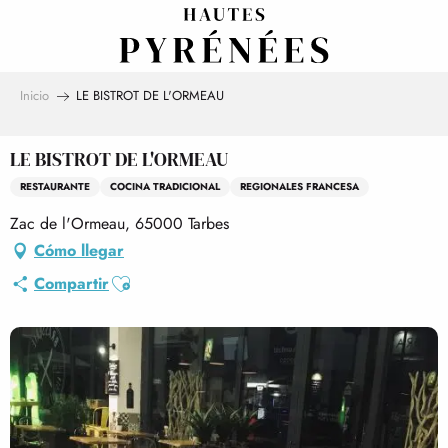
Aller
au
contenu
principal
Inicio
LE BISTROT DE L'ORMEAU
LE BISTROT DE L'ORMEAU
RESTAURANTE
COCINA TRADICIONAL
REGIONALES FRANCESA
Zac de l'Ormeau, 65000 Tarbes
Cómo llegar
Ajouter aux favoris
Compartir