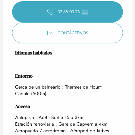
07 68 03 73
▒▒
CONTÁCTENOS
Idiomas hablados
Idiomas hablados
Entorno
Entorno
Cerca de un balneario :
Thermes de Hount
Caoute
(500m)
Acceso
Acceso
Autopista : A64 - Sortie 15 a 3km
Estación ferroviaria : Gare de Capvern a 4km
Aeropuerto / aeródromo : Aéroport de Tarbes -