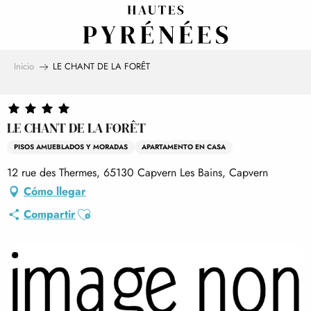
Aller
au
contenu
principal
Inicio
LE CHANT DE LA FORÊT
LE CHANT DE LA FORÊT
PISOS AMUEBLADOS Y MORADAS
APARTAMENTO EN CASA
12 rue des Thermes, 65130 Capvern Les Bains, Capvern
Cómo llegar
Ajouter aux favoris
Compartir