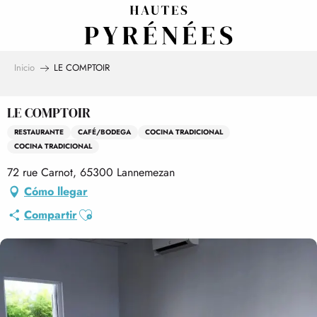
Aller
au
contenu
principal
Inicio
LE COMPTOIR
LE COMPTOIR
RESTAURANTE
CAFÉ/BODEGA
COCINA TRADICIONAL
COCINA TRADICIONAL
72 rue Carnot, 65300 Lannemezan
Cómo llegar
Ajouter aux favoris
Compartir