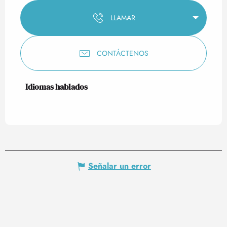
LLAMAR
CONTÁCTENOS
Idiomas hablados
Idiomas hablados
Señalar un error