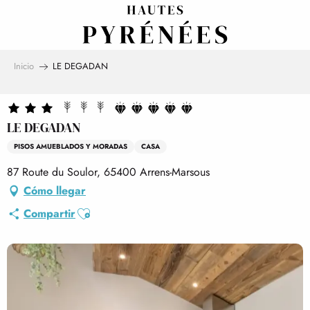
Aller
au
contenu
principal
Inicio
LE DEGADAN
LE DEGADAN
PISOS AMUEBLADOS Y MORADAS
CASA
87 Route du Soulor, 65400 Arrens-Marsous
Cómo llegar
Ajouter aux favoris
Compartir