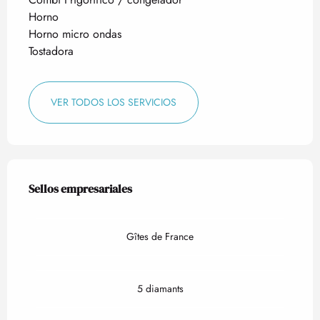
Horno
Horno micro ondas
Tostadora
VER TODOS LOS SERVICIOS
Oferta de prestaciones
Sellos empresariales
Sellos empresariales
Gîtes de France
5 diamants