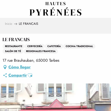
Aller
au
contenu
principal
Inicio
LE FRANCAIS
LE FRANCAIS
RESTAURANTE
CERVECERÍA
CAFETERÍA
COCINA TRADICIONAL
SALÓN DE TÉ
REGIONALES FRANCESA
17 rue Brauhauban, 65000 Tarbes
Cómo llegar
Ajouter aux favoris
Compartir