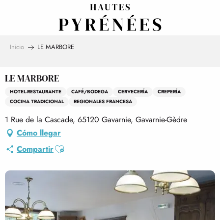
Aller
au
contenu
principal
Inicio
LE MARBORE
LE MARBORE
HOTEL-RESTAURANTE
CAFÉ/BODEGA
CERVECERÍA
CREPERÍA
COCINA TRADICIONAL
REGIONALES FRANCESA
1 Rue de la Cascade, 65120 Gavarnie, Gavarnie-Gèdre
Cómo llegar
Ajouter aux favoris
Compartir