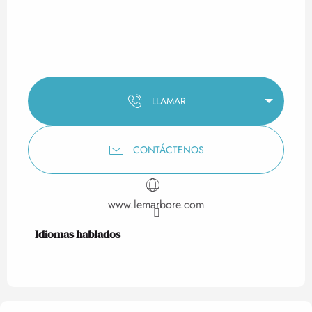
LLAMAR
CONTÁCTENOS
www.lemarbore.com
Idiomas hablados
Idiomas hablados