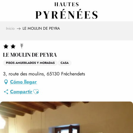
Aller
au
contenu
principal
Inicio
LE MOULIN DE PEYRA
LE MOULIN DE PEYRA
PISOS AMUEBLADOS Y MORADAS
CASA
3, route des moulins, 65130 Fréchendets
Cómo llegar
Ajouter aux favoris
Compartir