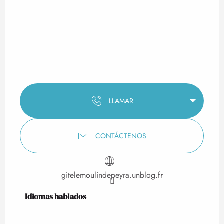
LLAMAR
CONTÁCTENOS
gitelemoulindepeyra.unblog.fr
Idiomas hablados
Idiomas hablados