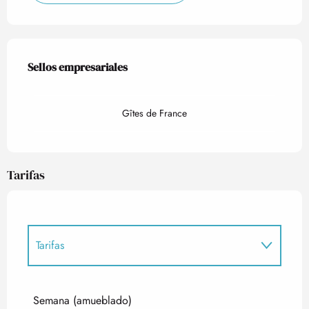
Oferta de prestaciones
Sellos empresariales
Sellos empresariales
Gîtes de France
Tarifas
Tarifas
Tarifas 2027
Semana (amueblado)