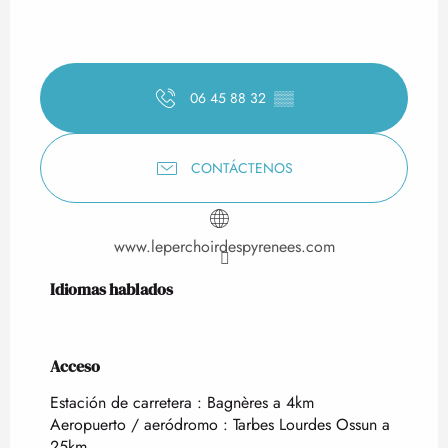
06 45 88 32
▒▒
CONTÁCTENOS
www.leperchoirdespyrenees.com
Idiomas hablados
Idiomas hablados
Acceso
Acceso
Estación de carretera : Bagnères a 4km
Aeropuerto / aeródromo : Tarbes Lourdes Ossun a
25km