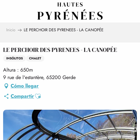
Aller
au
contenu
principal
Inicio
LE PERCHOIR DES PYRENEES - LA CANOPÉE
LE PERCHOIR DES PYRENEES - LA CANOPÉE
INSÓLITOS
CHALET
Altura : 650m
9 rue de l'estantère, 65200 Gerde
Cómo llegar
Ajouter aux favoris
Compartir