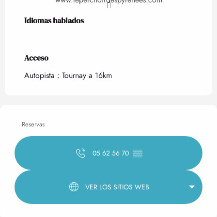
Idiomas hablados
Idiomas hablados
Acceso
Acceso
Autopista : Tournay a 16km
Reservas
05 62 56 70
▒▒
VER LOS SITIOS WEB