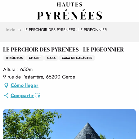
Aller
au
contenu
principal
Inicio
LE PERCHOIR DES PYRENEES - LE PIGEONNIER
LE PERCHOIR DES PYRENEES - LE PIGEONNIER
INSÓLITOS
CHALET
CASA
CASA DE CARÁCTER
Altura : 650m
9 rue de l'estantère, 65200 Gerde
Cómo llegar
Ajouter aux favoris
Compartir