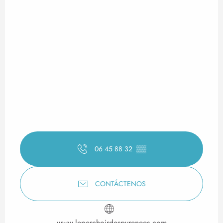
06 45 88 32
▒▒
CONTÁCTENOS
www.leperchoirdespyrenees.com