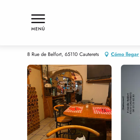
Aller
Inicio
LE PINTXOAK
au
contenu
principal
LE PINTXOAK
MENÚ
RESTAURANTE
COCINA TRADICIONAL
8 Rue de Belfort, 65110 Cauterets
Cómo llegar