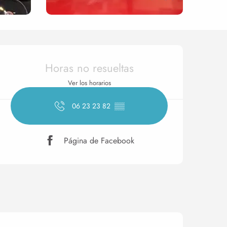
Horarios y datos de conta
Horas no resueltas
Ver los horarios
06 23 23 82
▒▒
Página de Facebook