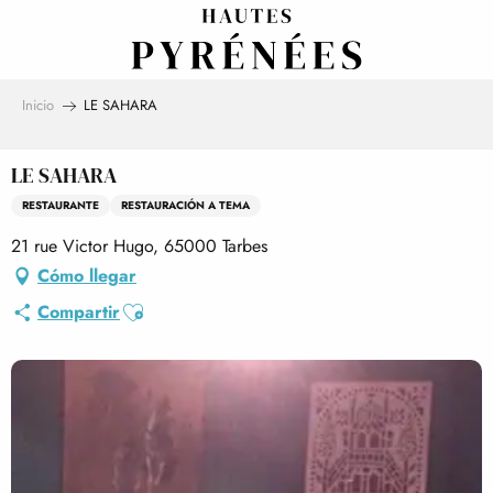
Aller
au
contenu
principal
Inicio
LE SAHARA
LE SAHARA
RESTAURANTE
RESTAURACIÓN A TEMA
21 rue Victor Hugo, 65000 Tarbes
Cómo llegar
Ajouter aux favoris
Compartir