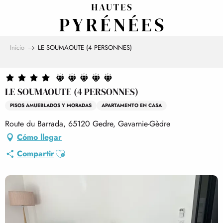
Aller
au
contenu
principal
Inicio
LE SOUMAOUTE (4 PERSONNES)
LE SOUMAOUTE (4 PERSONNES)
PISOS AMUEBLADOS Y MORADAS
APARTAMENTO EN CASA
Route du Barrada, 65120 Gedre, Gavarnie-Gèdre
Cómo llegar
Ajouter aux favoris
Compartir