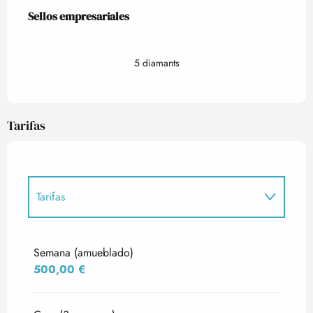
Oferta de prestaciones
Sellos empresariales
Sellos empresariales
5 diamants
Tarifas
Tarifas
Tarifas 2027
Semana (amueblado)
500,00 €