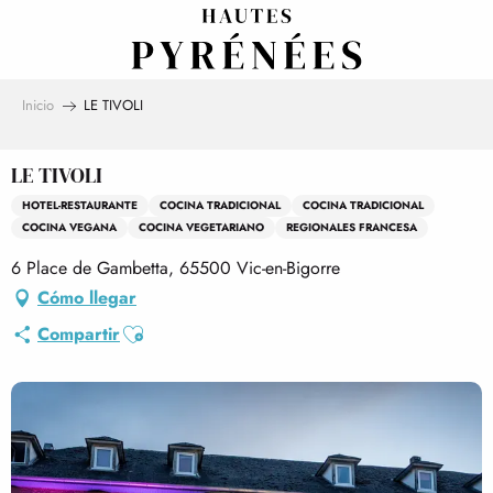
Aller
au
contenu
principal
Inicio
LE TIVOLI
LE TIVOLI
HOTEL-RESTAURANTE
COCINA TRADICIONAL
COCINA TRADICIONAL
COCINA VEGANA
COCINA VEGETARIANO
REGIONALES FRANCESA
6 Place de Gambetta, 65500 Vic-en-Bigorre
Cómo llegar
Ajouter aux favoris
Compartir