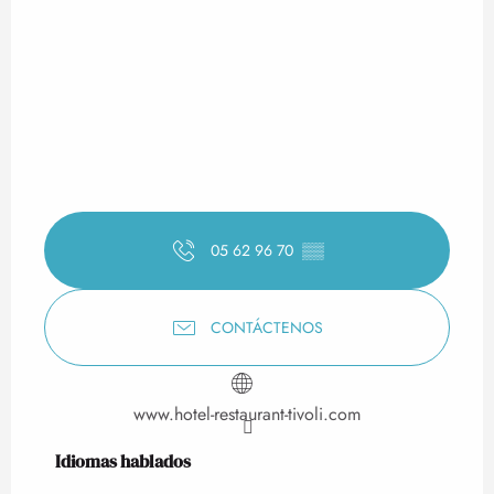
05 62 96 70
▒▒
CONTÁCTENOS
www.hotel-restaurant-tivoli.com
Idiomas hablados
Idiomas hablados