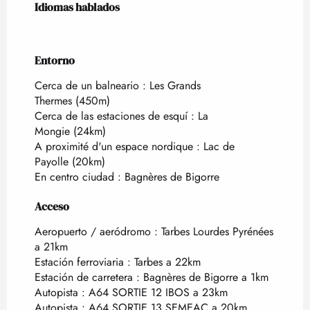
Idiomas hablados
Idiomas hablados
Entorno
Entorno
Cerca de un balneario :
Les Grands
Thermes
(450m)
Cerca de las estaciones de esquí :
La
Mongie
(24km)
A proximité d'un espace nordique :
Lac de
Payolle
(20km)
En centro ciudad :
Bagnères de Bigorre
Acceso
Acceso
Aeropuerto / aeródromo : Tarbes Lourdes Pyrénées
a 21km
Estación ferroviaria : Tarbes a 22km
Estación de carretera : Bagnères de Bigorre a 1km
Autopista : A64 SORTIE 12 IBOS a 23km
Autopista : A64 SORTIE 13 SEMEAC a 20km