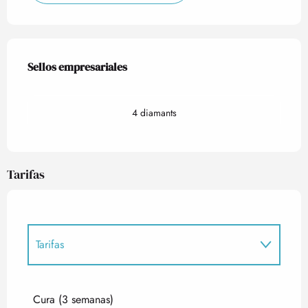
Oferta de prestaciones
Sellos empresariales
Sellos empresariales
4 diamants
Tarifas
Tarifas
Tarifas 2027
Cura (3 semanas)