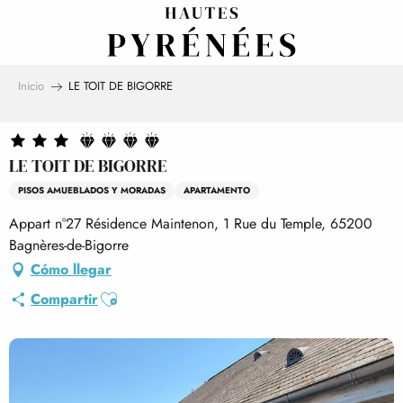
Aller
au
contenu
principal
Inicio
LE TOIT DE BIGORRE
LE TOIT DE BIGORRE
PISOS AMUEBLADOS Y MORADAS
APARTAMENTO
Appart n°27 Résidence Maintenon, 1 Rue du Temple, 65200
Bagnères-de-Bigorre
Cómo llegar
Ajouter aux favoris
Compartir