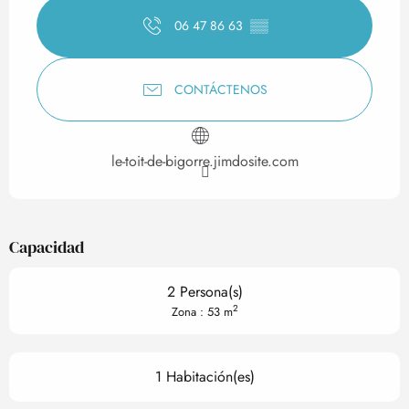
06 47 86 63
▒▒
CONTÁCTENOS
le-toit-de-bigorre.jimdosite.com
Capacidad
2 Persona(s)
2
Zona : 53 m
1 Habitación(es)