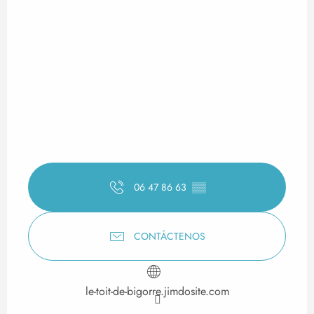
06 47 86 63
▒▒
CONTÁCTENOS
le-toit-de-bigorre.jimdosite.com