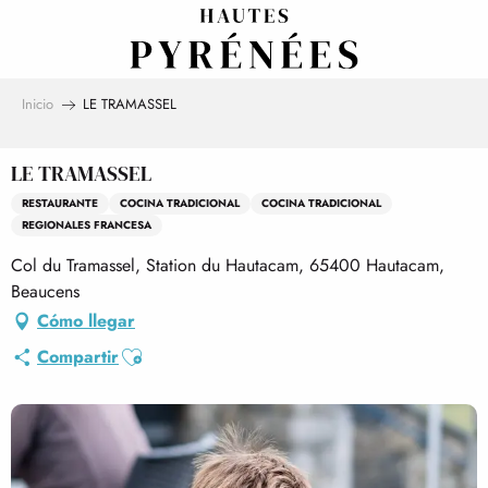
Aller
au
contenu
principal
Inicio
LE TRAMASSEL
LE TRAMASSEL
RESTAURANTE
COCINA TRADICIONAL
COCINA TRADICIONAL
REGIONALES FRANCESA
Col du Tramassel, Station du Hautacam, 65400 Hautacam,
Beaucens
Cómo llegar
Ajouter aux favoris
Compartir