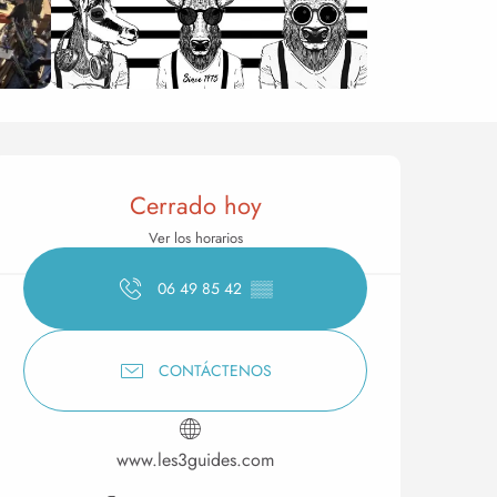
Horarios y datos de conta
Cerrado hoy
Ver los horarios
06 49 85 42
▒▒
CONTÁCTENOS
www.les3guides.com