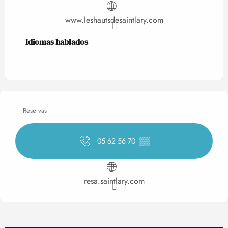
www.leshautsdesaintlary.com
Idiomas hablados
Idiomas hablados
Reservas
05 62 56 70
▒▒
resa.saintlary.com