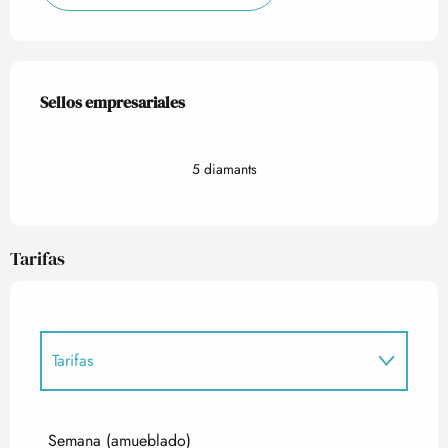
Oferta de prestaciones
Sellos empresariales
Sellos empresariales
5 diamants
Tarifas
Tarifas
Tarifas 2027
Semana (amueblado)