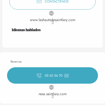
CONTÁCTENOS
www.leshautsdesaintlary.com
Idiomas hablados
Idiomas hablados
Reservas
05 62 56 70
▒▒
resa.saintlary.com