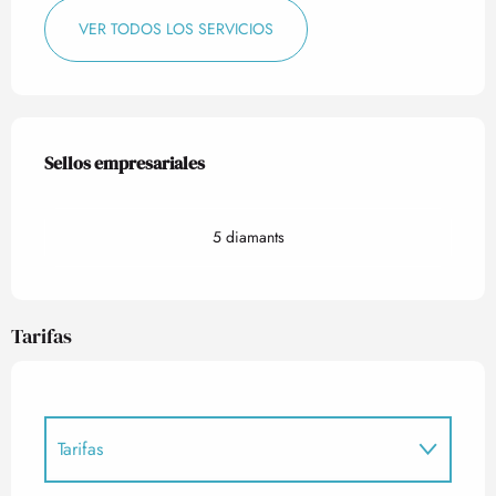
VER TODOS LOS SERVICIOS
Oferta de prestaciones
Sellos empresariales
Sellos empresariales
5 diamants
Tarifas
Tarifas