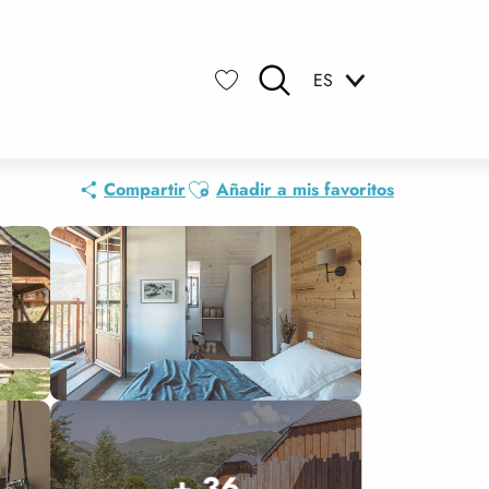
ES
Buscar
Voir les favoris
Ajouter aux favoris
Compartir
Añadir a mis favoritos
+ 36