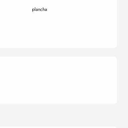
plancha
nes