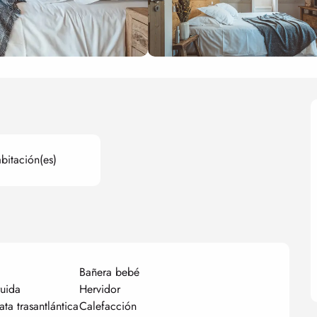
bitación(es)
Bañera bebé
uida
Hervidor
ata trasantlántica
Calefacción