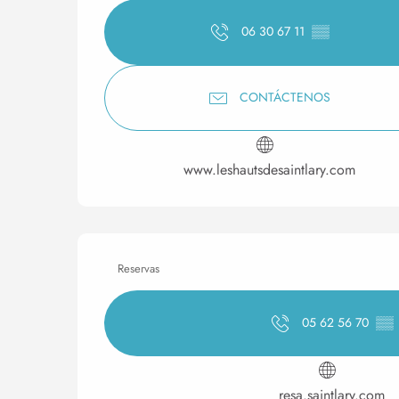
06 30 67 11
▒▒
CONTÁCTENOS
www.leshautsdesaintlary.com
Reservas
05 62 56 70
▒▒
resa.saintlary.com