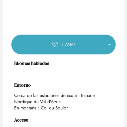
LLAMAR
Idiomas hablados
Idiomas hablados
Entorno
Entorno
Cerca de las estaciones de esquí :
Espace
Nordique du Val d'Azun
En montaña :
Col du Soulor
Acceso
Acceso