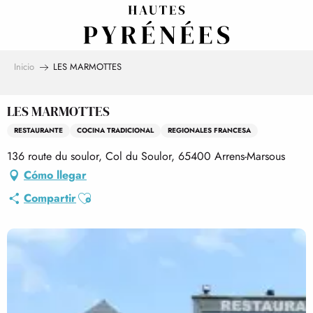
Aller
au
contenu
principal
Inicio
LES MARMOTTES
LES MARMOTTES
RESTAURANTE
COCINA TRADICIONAL
REGIONALES FRANCESA
136 route du soulor, Col du Soulor, 65400 Arrens-Marsous
Cómo llegar
Ajouter aux favoris
Compartir