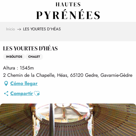
Aller
au
contenu
principal
Inicio
LES YOURTES D'HÉAS
LES YOURTES D'HÉAS
INSÓLITOS
CHALET
Altura : 1545m
2 Chemin de la Chapelle, Héas, 65120 Gedre, Gavarnie-Gèdre
Cómo llegar
Ajouter aux favoris
Compartir