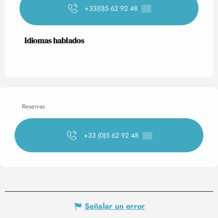
+33(0)5 62 92 48
▒▒
Idiomas hablados
Idiomas hablados
Reservas
+33 (0)5 62 92 48
▒▒
Señalar un error