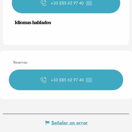
+33 (0)5 62 97 40
▒▒
Idiomas hablados
Idiomas hablados
Reservas
+33 (0)5 62 97 40
▒▒
Señalar un error