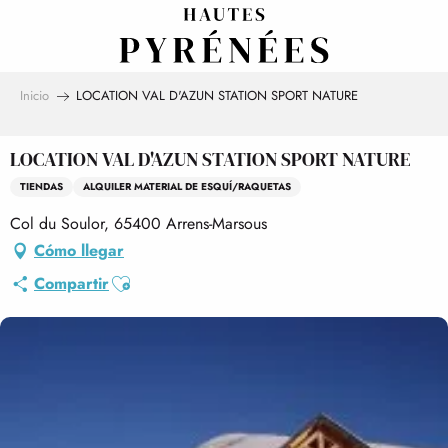
Aller
au
contenu
principal
Inicio
LOCATION VAL D'AZUN STATION SPORT NATURE
LOCATION VAL D'AZUN STATION SPORT NATURE
TIENDAS
ALQUILER MATERIAL DE ESQUÍ/RAQUETAS
Col du Soulor, 65400 Arrens-Marsous
Cómo llegar
Ajouter aux favoris
Compartir