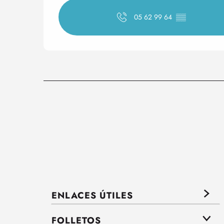
05 62 99 64
▒▒
ENLACES ÚTILES
FOLLETOS