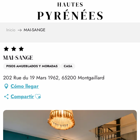
Aller
au
contenu
principal
Inicio
MAI-SANGE
MAI-SANGE
PISOS AMUEBLADOS Y MORADAS
CASA
202 Rue du 19 Mars 1962, 65200 Montgaillard
Cómo llegar
Ajouter aux favoris
Compartir