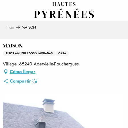
Aller
au
contenu
principal
Inicio
MAISON
MAISON
PISOS AMUEBLADOS Y MORADAS
CASA
Village, 65240 Adervielle-Pouchergues
Cómo llegar
Ajouter aux favoris
Compartir