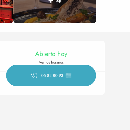
Horarios y datos de conta
Abierto hoy
Ver los horarios
05 82 80 93
▒▒