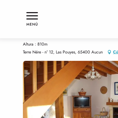
Aller
Inicio
MAISON
au
contenu
principal
MAISON
MENÚ
PISOS AMUEBLADOS Y MORADAS
CASA
Altura : 810m
Terre Nére - n° 12, Las Pouyes, 65400 Aucun
Có