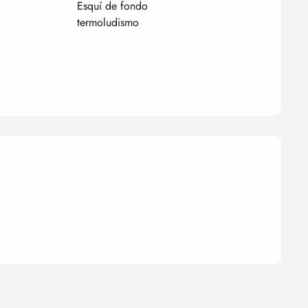
Esquí de fondo
termoludismo
nes