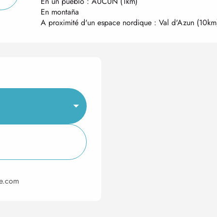
En un pueblo :
AUCUN
(1km)
En montaña
A proximité d'un espace nordique :
Val d'Azun
(10km
ie.com