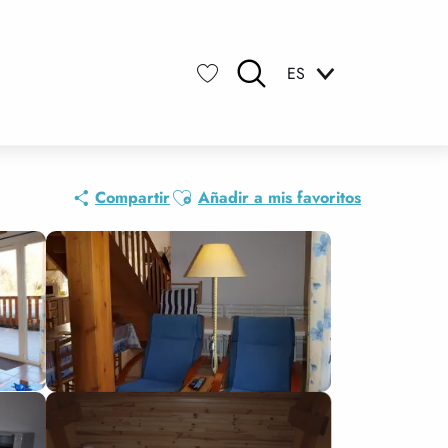
ES
Buscar
Voir les favoris
Ajouter aux favoris
Compartir
Añadir a mis favoritos