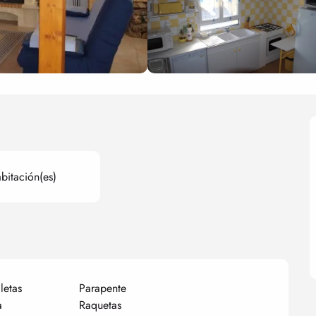
bitación(es)
letas
Parapente
a
Raquetas