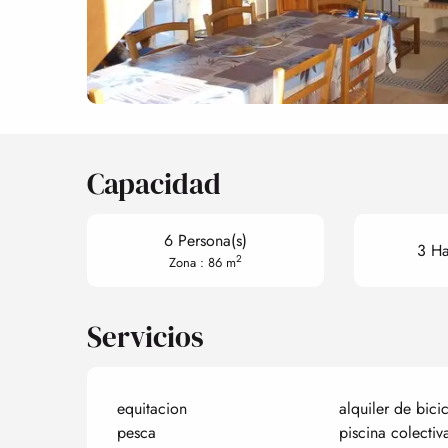
Capacidad
6 Persona(s)
3 Ha
2
Zona : 86 m
Servicios
equitacion
alquiler de bicic
pesca
piscina colectiv