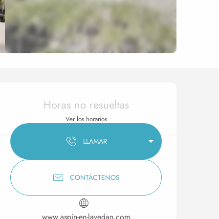
Horarios y datos de conta
Horas no resueltas
Ver los horarios
LLAMAR
CONTÁCTENOS
www.aspin-en-lavedan.com