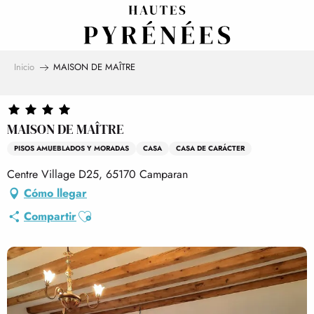
Aller
au
contenu
principal
Inicio
MAISON DE MAÎTRE
MAISON DE MAÎTRE
PISOS AMUEBLADOS Y MORADAS
CASA
CASA DE CARÁCTER
Centre Village D25, 65170 Camparan
Cómo llegar
Ajouter aux favoris
Compartir