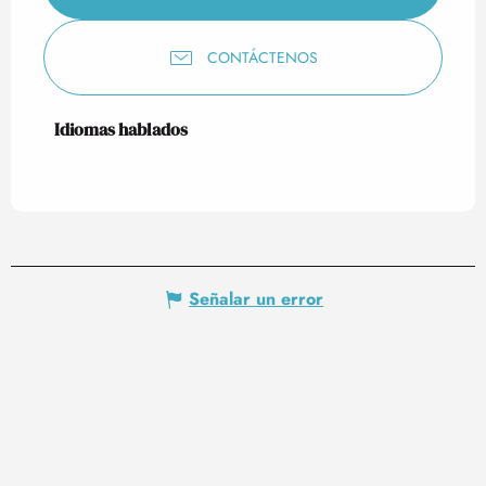
CONTÁCTENOS
Idiomas hablados
Idiomas hablados
Señalar un error