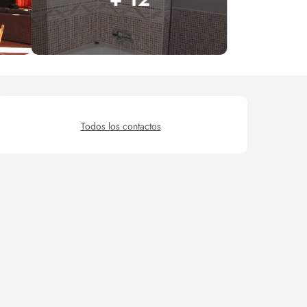
Horarios y datos de conta
Todos los contactos