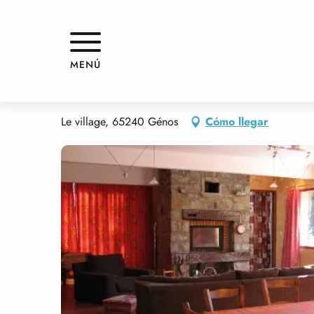
Aller
Inicio
"MAISON DU LAC"
au
contenu
principal
"MAISON DU LAC"
MENÚ
PISOS AMUEBLADOS Y MORADAS
CASA
Le village, 65240 Génos
Cómo llegar