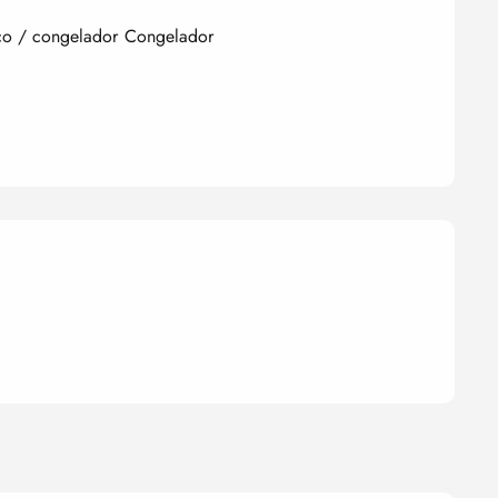
co / congelador
Congelador
nes