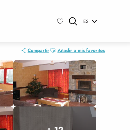
ES
Buscar
Voir les favoris
Ajouter aux favoris
Compartir
Añadir a mis favoritos
+ 12