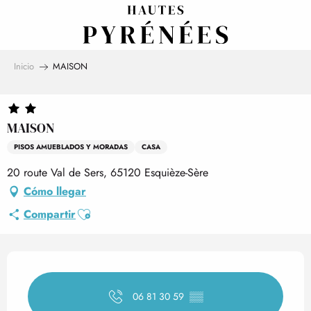
Aller
au
contenu
principal
Inicio
MAISON
MAISON
PISOS AMUEBLADOS Y MORADAS
CASA
20 route Val de Sers, 65120 Esquièze-Sère
Cómo llegar
Ajouter aux favoris
Compartir
Horarios y datos de contact
06 81 30 59
▒▒