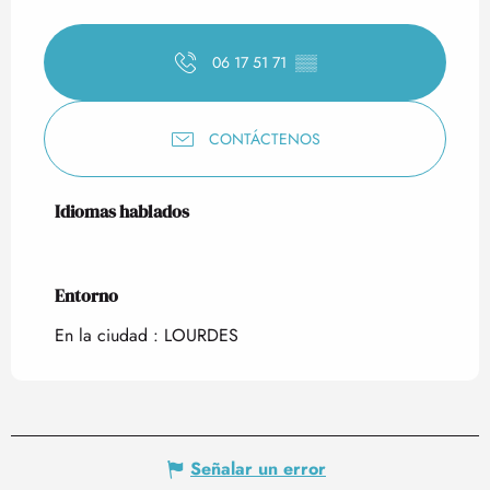
06 17 51 71
▒▒
CONTÁCTENOS
Idiomas hablados
Idiomas hablados
Entorno
Entorno
En la ciudad :
LOURDES
Señalar un error